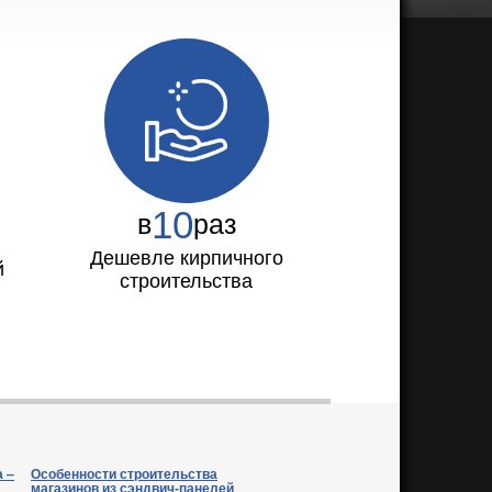
10
в
раз
Дешевле кирпичного
й
строительства
а ‒
Особенности строительства
магазинов из сэндвич-панелей