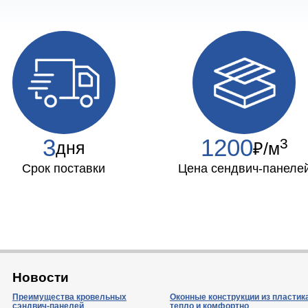
3
1200
3
дня
₽/м
Срок поставки
Цена сендвич-панеле
Новости
Преимущества кровельных
Оконные конструкции из пластик
сэндвич-панелей
тепло и комфортно